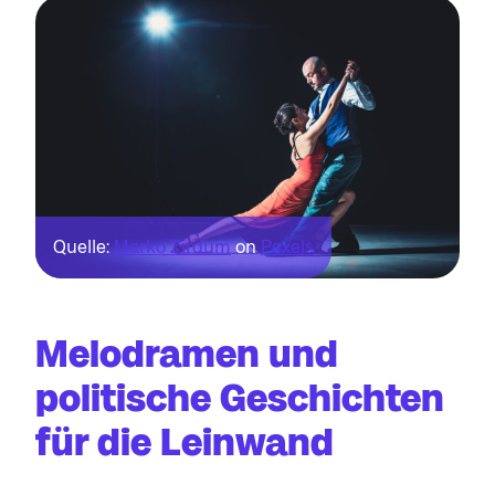
Quelle:
Marko Zirdum
on
Pexels
Melodramen und
politische Geschichten
für die Leinwand