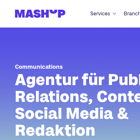
Zum Inhalt springen
Services
Branc
Communications
Agentur für Pub
Relations, Cont
Social Media &
Redaktion