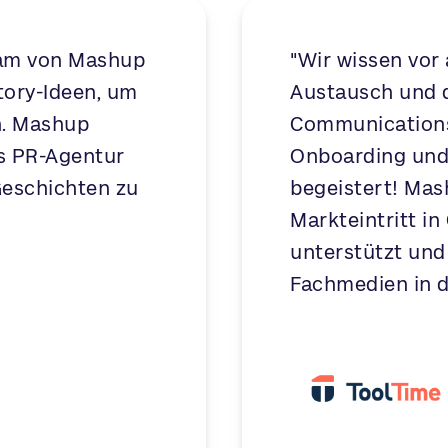
eam von Mashup
"Wir wissen vor 
ory-Ideen, um
Austausch und 
n. Mashup
Communications
s PR-Agentur
Onboarding und 
Geschichten zu
begeistert! Ma
Markteintritt i
unterstützt und
Fachmedien in d