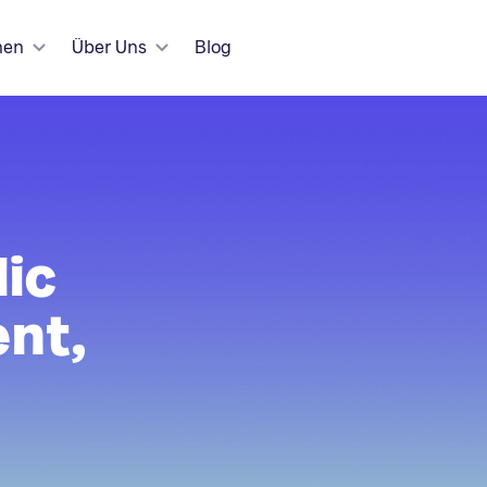
hen
Über Uns
Blog
lic
ent,