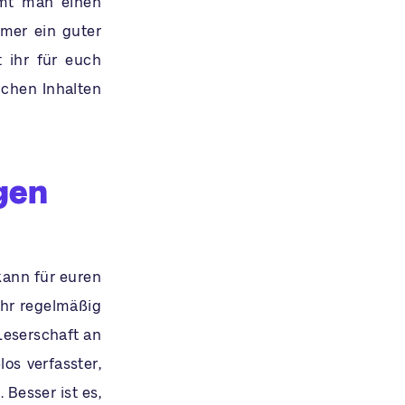
mmt man einen
mmer ein guter
t ihr für euch
lchen Inhalten
gen
kann für euren
ihr regelmäßig
 Leserschaft an
los verfasster,
Besser ist es,