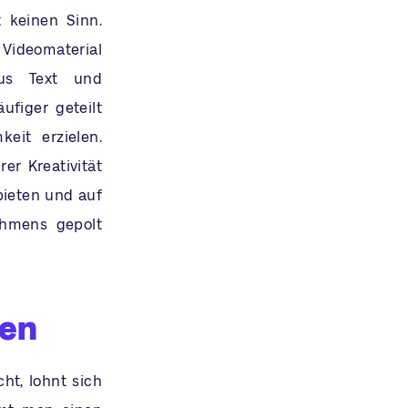
t keinen Sinn.
 Videomaterial
aus Text und
ufiger geteilt
it erzielen.
er Kreativität
bieten und auf
hmens gepolt
ken
ht, lohnt sich