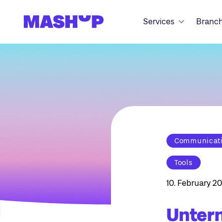
Zum Inhalt springen
Services
Branc
Communicatio
Tools
10. February 20
Unter