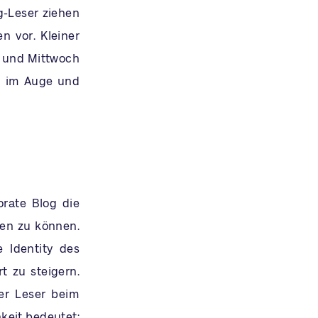
g-Leser ziehen
n vor. Kleiner
g und Mittwoch
au im Auge und
rate Blog die
men zu können.
 Identity des
 zu steigern.
der Leser beim
keit bedeutet: