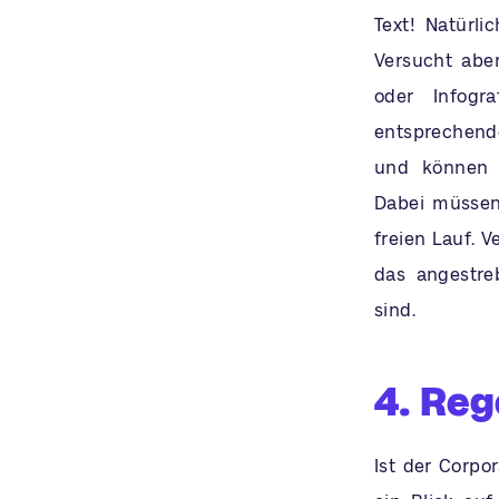
Text! Natürli
Versucht aber
oder Infogr
entsprechende
und können 
Dabei müssen 
freien Lauf. V
das angestre
sind.
4. Reg
Ist der Corpor