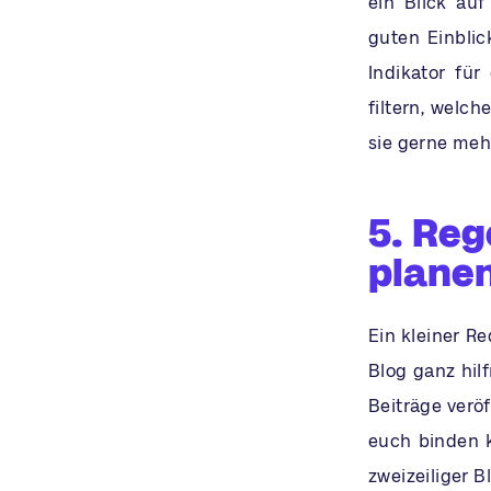
ein Blick au
guten Einblic
Indikator für
filtern, welc
sie gerne meh
5. Reg
plane
Ein kleiner Re
Blog ganz hil
Beiträge veröf
euch binden kö
zweizeiliger 