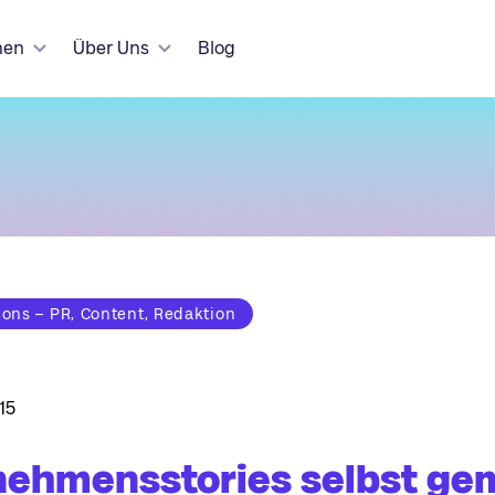
hen
Über Uns
Blog
ns – PR, Content, Redaktion
15
nehmensstories selbst ge