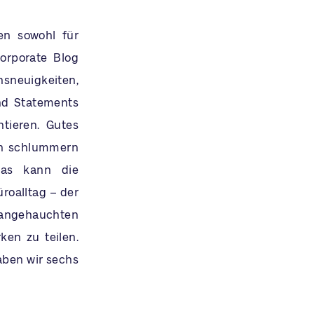
en sowohl für
orporate Blog
sneuigkeiten,
nd Statements
tieren. Gutes
en schlummern
Das kann die
roalltag – der
 angehauchten
en zu teilen.
ben wir sechs