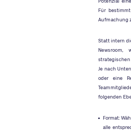
Potenzial ein
Für bestimmt
Aufmachung z
Statt intern d
Newsroom, w
strategischen
Je nach Unter
oder eine Re
Teammitgliede
folgenden Ebe
Format: Währ
alle entspr