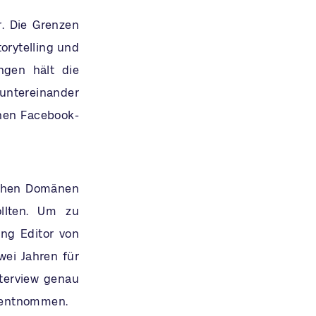
. Die Grenzen
orytelling und
ngen hält die
ntereinander
inen Facebook-
schen Domänen
ollten. Um zu
ing Editor von
wei Jahren für
nterview genau
s entnommen.