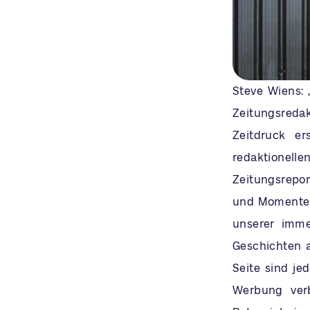
Steve Wiens: 
Zeitungsredak
Zeitdruck e
redaktionelle
Zeitungsrepo
und Momenten,
unserer imme
Geschichten a
Seite sind je
Werbung verb