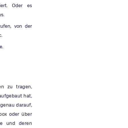
iert. Oder es
s.
tufen, von der
c.
e.
n zu tragen,
 aufgebaut hat,
 genau darauf,
box oder über
äle und deren