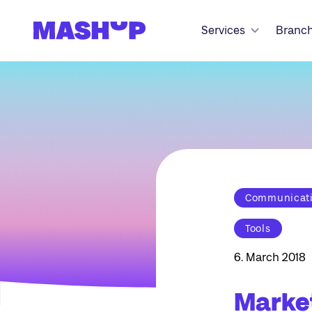
Zum Inhalt springen
Services
Branc
Communicatio
Tools
6. March 2018
Market