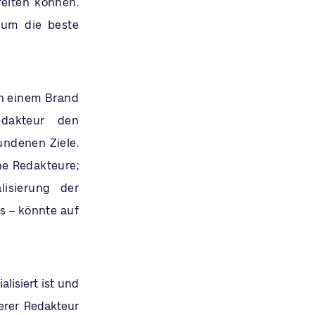
reiten können.
 um die beste
in einem Brand
edakteur den
undenen Ziele.
ne Redakteure;
lisierung der
 – könnte auf
lisiert ist und
erer Redakteur