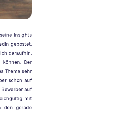
seine Insights
edIn gepostet,
ich daraufhin,
n können. Der
das Thema sehr
ber schon auf
e Bewerber auf
ichgültig mit
on den gerade