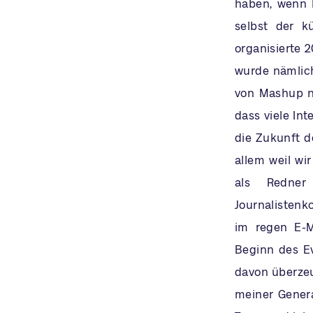
haben, wenn 
selbst der k
organisierte 
wurde nämlich
von Mashup na
dass viele Int
die Zukunft 
allem weil wi
als Redner 
Journalistenk
im regen E-M
Beginn des Ev
davon überzeu
meiner Genera