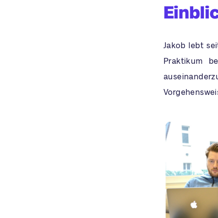
Einbli
Jakob lebt sei
Praktikum b
auseinanderz
Vorgehensweis