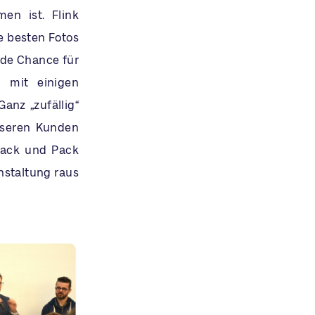
en ist. Flink
e besten Fotos
ede Chance für
 mit einigen
anz „zufällig“
nseren Kunden
Sack und Pack
nstaltung raus