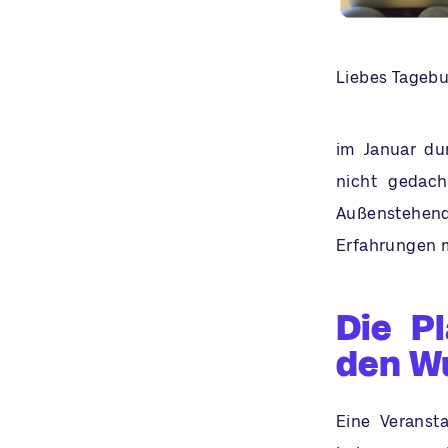
Liebes Tagebu
im Januar dur
nicht gedach
Außenstehend
Erfahrungen m
Die P
den W
Eine Veranst