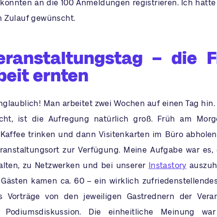
konnten an die 100 Anmeldungen registrieren. Ich hätte 
n Zulauf gewünscht.
eranstaltungstag – die F
beit ernten
nglaublich! Man arbeitet zwei Wochen auf einen Tag hin
icht, ist die Aufregung natürlich groß. Früh am Morg
 Kaffee trinken und dann Visitenkarten im Büro abhole
eranstaltungsort zur Verfügung. Meine Aufgabe war es,
alten, zu Netzwerken und bei unserer
Instastory
auszuhe
Gästen kamen ca. 60 – ein wirklich zufriedenstellendes
s Vorträge von den jeweiligen Gastrednern der Vera
 Podiumsdiskussion. Die einheitliche Meinung war