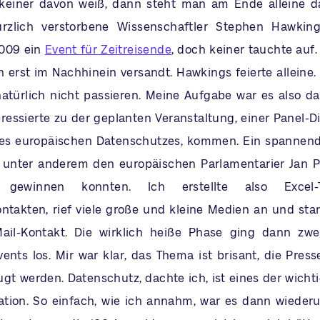
keiner davon weiß, dann steht man am Ende alleine d
ürzlich verstorbene Wissenschaftler Stephen Hawking
2009 ein
Event für Zeitreisende
, doch keiner tauchte auf.
 erst im Nachhinein versandt. Hawkings feierte alleine. 
türlich nicht passieren. Meine Aufgabe war es also da
eressierte zu der geplanten Veranstaltung, einer Panel-D
des europäischen Datenschutzes, kommen. Ein spannend
r unter anderem den europäischen Parlamentarier Jan Ph
gewinnen konnten. Ich erstellte also Excel-T
ontakten, rief viele große und kleine Medien an und sta
ail-Kontakt. Die wirklich heiße Phase ging dann zw
ents los. Mir war klar, das Thema ist brisant, die Pres
gt werden. Datenschutz, dachte ich, ist eines der wich
tion. So einfach, wie ich annahm, war es dann wieder