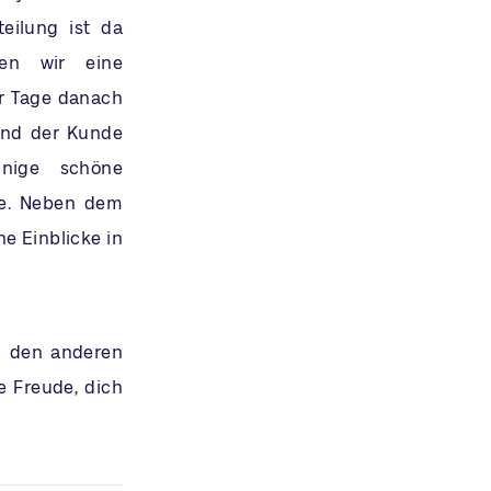
teilung ist da
fen wir eine
r Tage danach
und der Kunde
inige schöne
be. Neben dem
e Einblicke in
ei den anderen
e Freude, dich