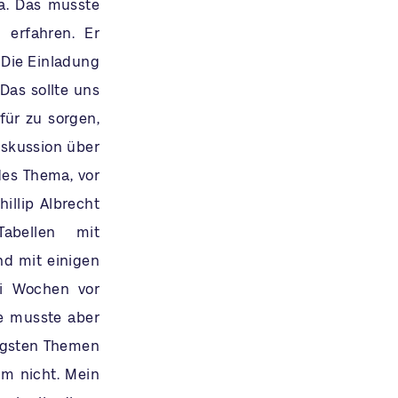
a. Das musste
 erfahren. Er
 Die Einladung
Das sollte uns
für zu sorgen,
iskussion über
es Thema, vor
illip Albrecht
abellen mit
nd mit einigen
ei Wochen vor
se musste aber
tigsten Themen
um nicht. Mein