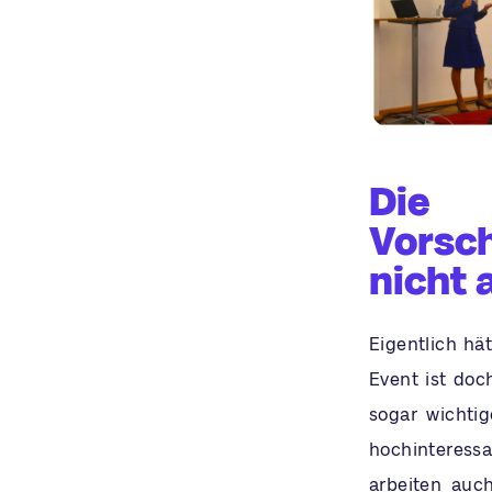
Die
Vorsc
nicht
Eigentlich hä
Event ist doch
sogar wichtig
hochinteressan
arbeiten auc