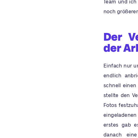
Team und ich 
noch größere
Der V
der Ar
Einfach nur u
endlich anbr
schnell einen
stellte den V
Fotos festzuh
eingeladenen 
erstes gab e
danach eine