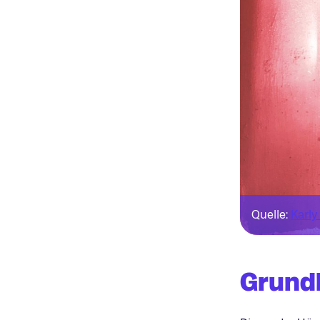
Quelle:
Karly
Grundl