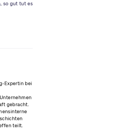
 so gut tut es
g-Expertin bei
ie Unternehmen
ft gebracht.
hmensinterne
eschichten
fen teilt.