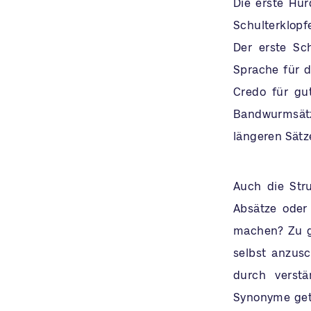
Die erste Hür
Schulterklopfe
Der erste Sch
Sprache für d
Credo für gut
Bandwurmsätz
längeren Sätz
Auch die Stru
Absätze oder
machen? Zu gu
selbst anzus
durch verstä
Synonyme geta