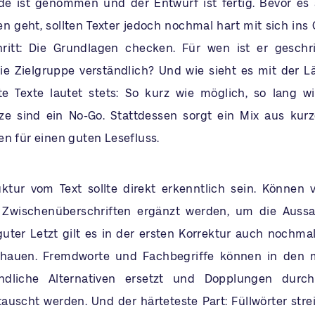
de ist genommen und der Entwurf ist fertig. Bevor es 
n geht, sollten Texter jedoch nochmal hart mit sich ins 
ritt: Die Grundlagen checken. Für wen ist er geschri
ie Zielgruppe verständlich? Und wie sieht es mit der 
e Texte lautet stets: So kurz wie möglich, so lang w
e sind ein No-Go. Stattdessen sorgt ein Mix aus kur
en für einen guten Lesefluss.
ktur vom Text sollte direkt erkenntlich sein. Können v
 Zwischenüberschriften ergänzt werden, um die Aussa
ter Letzt gilt es in der ersten Korrektur auch nochma
chauen. Fremdworte und Fachbegriffe können in den m
ndliche Alternativen ersetzt und Dopplungen durch
uscht werden. Und der härteteste Part: Füllwörter stre