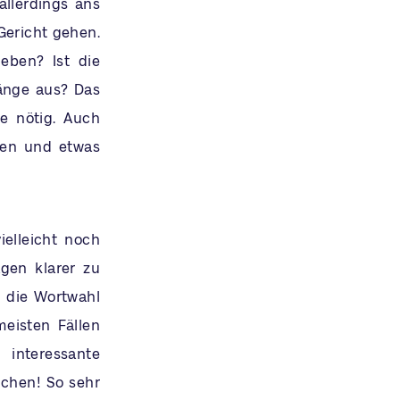
allerdings ans
Gericht gehen.
eben? Ist die
Länge aus? Das
ie nötig. Auch
zen und etwas
ielleicht noch
gen klarer zu
l die Wortwahl
eisten Fällen
 interessante
ichen! So sehr