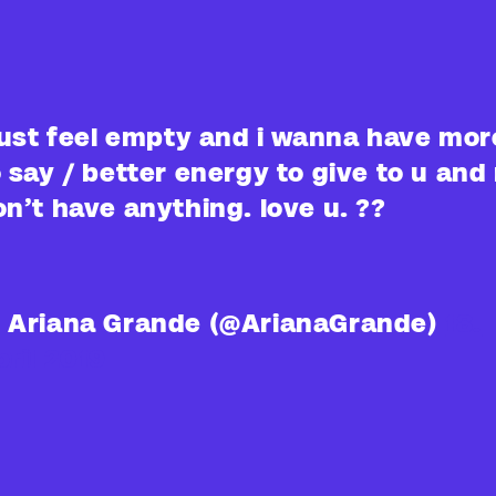
 just feel empty and i wanna have mor
 say / better energy to give to u and 
on’t have anything. love u. ??
 Ariana Grande (@ArianaGrande)
18.
ril 2019