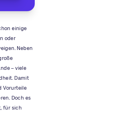
chon einige
en oder
weigen. Neben
 große
nde – viele
dheit. Damit
d Vorurteile
eren. Doch es
 für sich