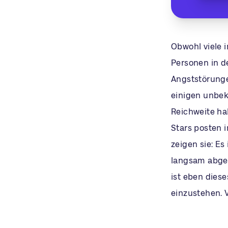
Obwohl viele 
Personen in d
Angststörunge
einigen unbek
Reichweite hab
Stars posten 
zeigen sie: Es
langsam abgeb
ist eben dies
einzustehen. V