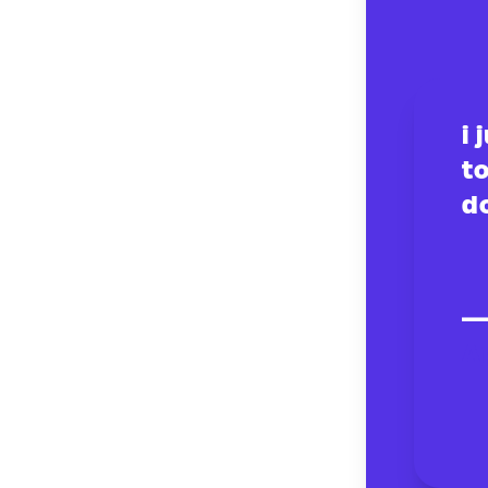
i
to
d
—
Ap