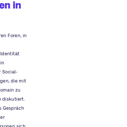
en in
en Foren, in
Identität
in
 Social-
gen, die mit
Domain zu
diskutiert.
as Gespräch
der
rsonen sich