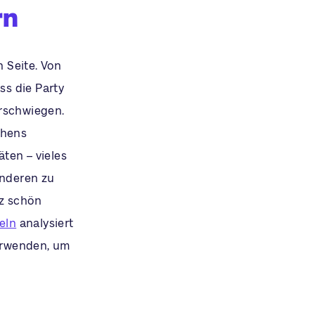
rn
n Seite. Von
s die Party
erschwiegen.
chens
ten – vieles
 anderen zu
nz schön
keln
analysiert
erwenden, um