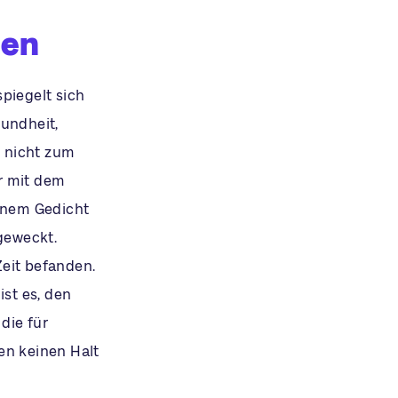
gen
piegelt sich
sundheit,
r nicht zum
er mit dem
einem Gedicht
geweckt.
Zeit befanden.
ist es, den
die für
en keinen Halt