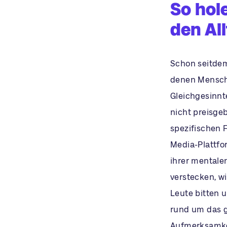
So hol
den Al
Schon seitdem 
denen Mensch
Gleichgesinnte
nicht preisge
spezifischen 
Media-Plattfor
ihrer mentale
verstecken, w
Leute bitten u
rund um das g
Aufmerksamkei