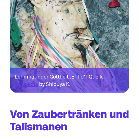
Lehmfigur der Gottheit „El Tío“ | Quelle:
Wikipedia
by Shibuya K.
Von Zaubertränken und
Talismanen