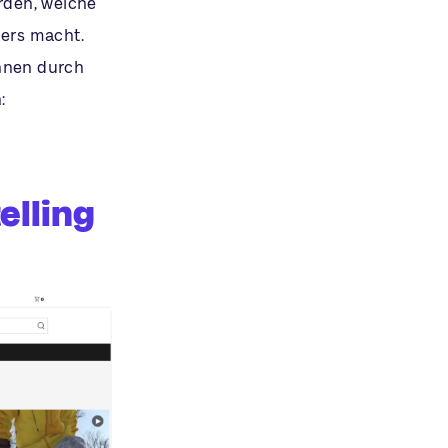
rden, welche
ers macht.
innen durch
:
elling