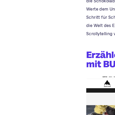
die Schokolad
Werte dem Unt
Schritt für Sc
die Welt des 
Scrollytelling
Erzähl
mit B