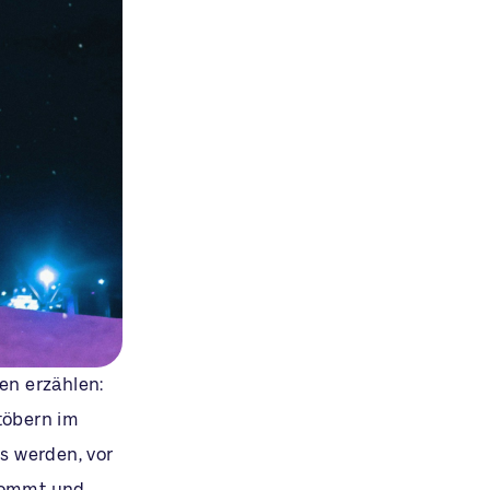
en erzählen:
töbern im
s werden, vor
 kommt und