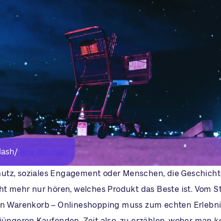
lash/
Kyle
Johnson
tz, soziales Engagement oder Menschen, die Geschicht
cht mehr nur hören, welches Produkt das Beste ist. Vom S
en Warenkorb – Onlineshopping muss zum echten Erlebni
 jüngeren Kaufenden. Zeit also, zu erzählen, woher man