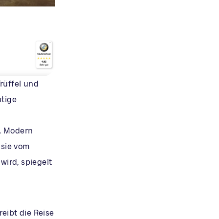
rüffel und
utige
n. Modern
 sie vom
ird, spiegelt
eibt die Reise