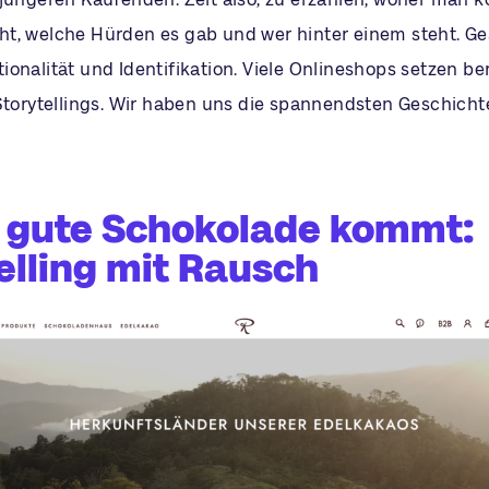
t, welche Hürden es gab und wer hinter einem steht. G
onalität und Identifikation. Viele Onlineshops setzen bere
 Storytellings. Wir haben uns die spannendsten Geschich
 gute Schokolade kommt:
elling mit Rausch