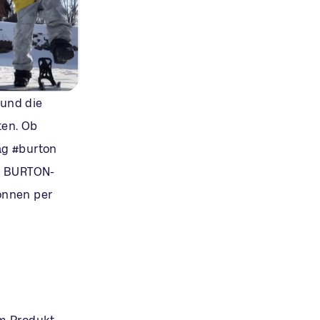
 und die
ten. Ob
ag #burton
m BURTON-
önnen per