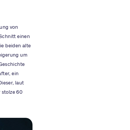
kung von
Schnitt einen
ie beiden alte
teigerung um
 Geschichte
fter, ein
ieser, laut
r stolze 60