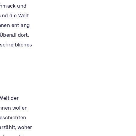
schmack und
und die Welt
ionen entlang
berall dort,
schreibliches
Welt der
nnen wollen
Geschichten
erzählt, woher