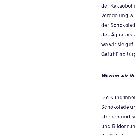
der Kakaobohn
Veredelung wi
der Schokolad
des Äquators 
wo wir sie ge
Gefühl“ so Jü
Warum wir ih
Die Kund:innen
Schokolade un
stöbern und s
und Bilder ru