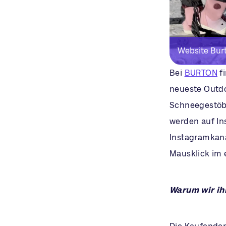
Website Bur
Bei
BURTON
fi
neueste Outdo
Schneegestöbe
werden auf I
Instagramkana
Mausklick im 
Warum wir ih