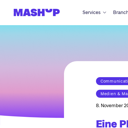
Zum Inhalt springen
Services
Branc
Communicatio
Medien & Ma
8. November 2
Eine P