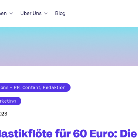
hen
Über Uns
Blog
ns – PR, Content, Redaktion
rketing
023
lastikflöte für 60 Euro: Die