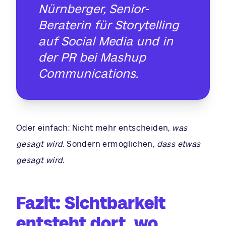
Nürnberger, Senior-
Beraterin für Storytelling
auf Social Media und in
der PR bei Mashup
Communications.
Oder einfach: Nicht mehr entscheiden,
was
gesagt wird
. Sondern ermöglichen,
dass etwas
gesagt wird
.
Fazit: Sichtbarkeit
entsteht dort, wo