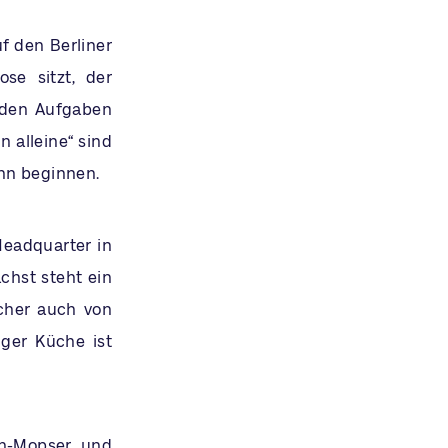
f den Berliner
se sitzt, der
enden Aufgaben
 alleine“ sind
nn beginnen.
Headquarter in
chst steht ein
cher auch von
iger Küche ist
fon-Mopser und