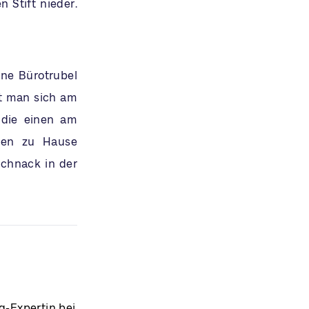
n Stift nieder.
hne Bürotrubel
t man sich am
 die einen am
 den zu Hause
Schnack in der
g-Expertin bei