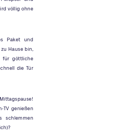
rd völlig ohne
tes Paket und
 zu Hause bin,
 für göttliche
hnell die Tür
 Mittagspause!
h-TV genießen
gs schlemmen
ich)?