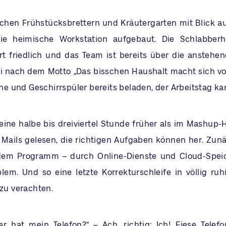
schen Frühstücksbrettern und Kräutergarten mit Blick au
ie heimische Workstation aufgebaut. Die Schlabberho
t friedlich und das Team ist bereits über die ansteh
rei nach dem Motto „Das bisschen Haushalt macht sich von
 und Geschirrspüler bereits beladen, der Arbeitstag ka
 eine halbe bis dreiviertel Stunde früher als im Mashup-
e Mails gelesen, die richtigen Aufgaben können her. Zunä
dem Programm – durch Online-Dienste und Cloud-Spei
blem. Und so eine letzte Korrekturschleife in völlig ruh
 zu verachten.
er hat mein Telefon?“ – Ach, richtig: Ich! Fiese Tele