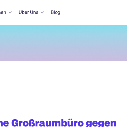
hen
Über Uns
Blog
he Großraumbüro gegen