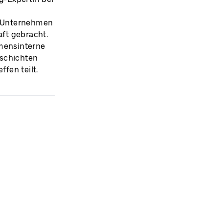
ie Unternehmen
ft gebracht.
hmensinterne
eschichten
fen teilt.