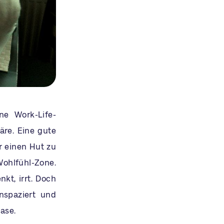
ne Work-Life-
re. Eine gute
r einen Hut zu
Wohlfühl-Zone.
kt, irrt. Doch
nspaziert und
ase.