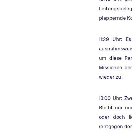
Leitungsbelege
plappernde Ko
11:29 Uhr: E
ausnahmsweise
um diese Rari
Missionen der
wieder zu!
13:00 Uhr: Zw
Bleibt nur no
oder doch l
(entgegen de