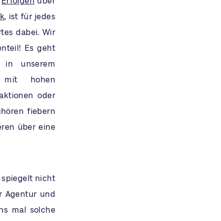
n
Erfolgen
über
k
, ist für jedes
es dabei. Wir
nteil! Es geht
 in unserem
 mit hohen
aktionen oder
hören fiebern
eren über eine
spiegelt nicht
er Agentur und
ns mal solche