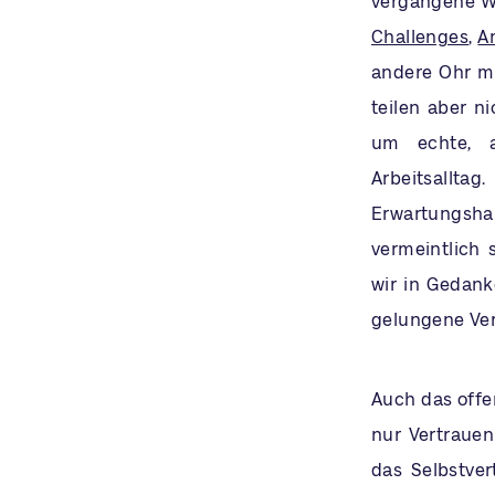
vergangene Wo
Challenges
,
A
andere Ohr mi
teilen aber n
um echte, 
Arbeitsall
Erwartungsha
vermeintlich 
wir in Gedank
gelungene Ver
Auch das offe
nur Vertrauen
das Selbstver