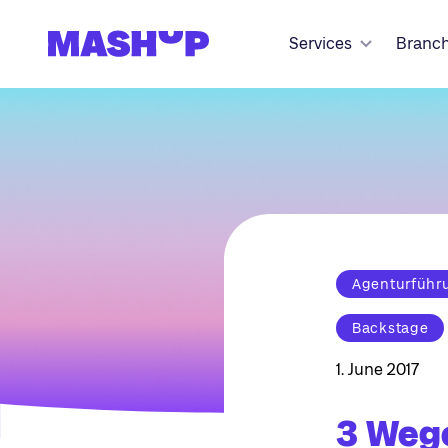
Zum Inhalt springen
Services
Branc
Agenturführ
Backstage
1. June 2017
3 Wege