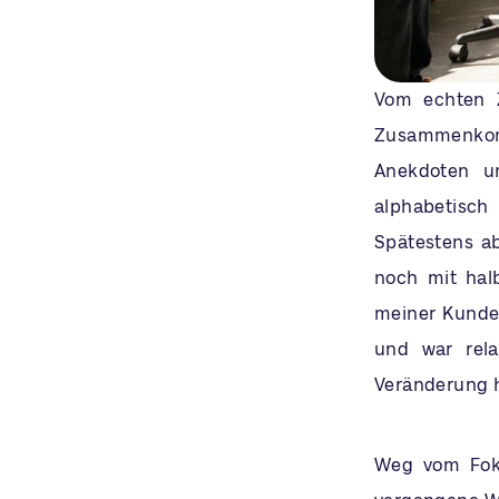
Vom echten Z
Zusammenkomm
Anekdoten u
alphabetisch
Spätestens a
noch mit hal
meiner Kunden
und war rela
Veränderung h
Weg vom Foku