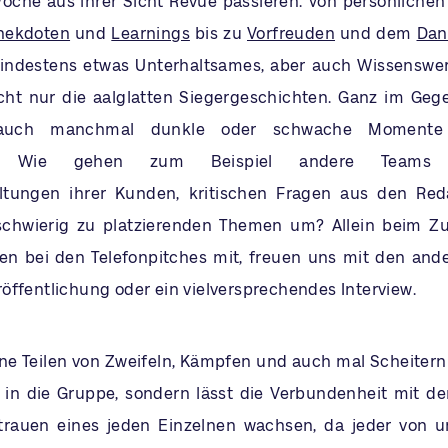
che aus ihrer Sicht Revue passieren: Von persönliche
nekdoten
und
Learnings
bis zu
Vorfreuden
und dem
Dan
ndestens etwas Unterhaltsames, aber auch Wissenswert
icht nur die aalglatten Siegergeschichten. Ganz im Gege
auch manchmal dunkle oder schwache Momente
tag. Wie gehen zum Beispiel andere Teams
ltungen ihrer Kunden, kritischen Fragen aus den Red
schwierig zu platzierenden Themen um? Allein beim Zu
en bei den Telefonpitches mit, freuen uns mit den and
öffentlichung oder ein vielversprechendes Interview.
ne Teilen von Zweifeln, Kämpfen und auch mal Scheitern 
 in die Gruppe, sondern lässt die Verbundenheit mit d
trauen eines jeden Einzelnen wachsen, da jeder von u