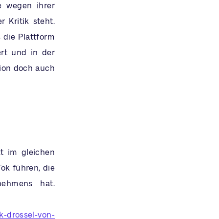
e wegen ihrer
 Kritik steht.
 die Plattform
rt und in der
sion doch auch
zt im gleichen
ok führen, die
nehmens hat.
ik-drossel-von-