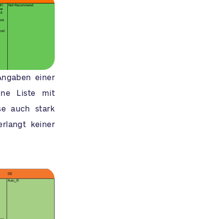
ngaben einer
ine Liste mit
se auch stark
rlangt keiner