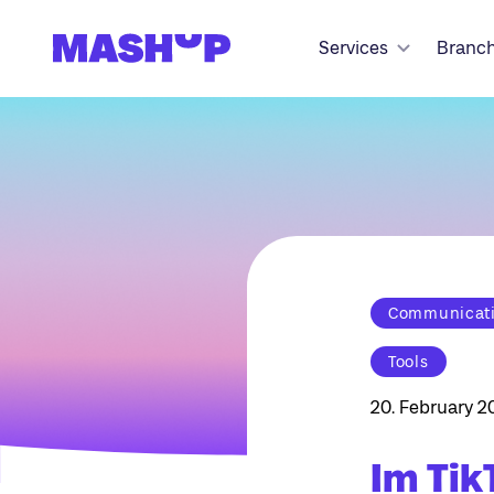
Zum Inhalt springen
Services
Branc
Communicatio
Tools
20. February 2
Im Tik