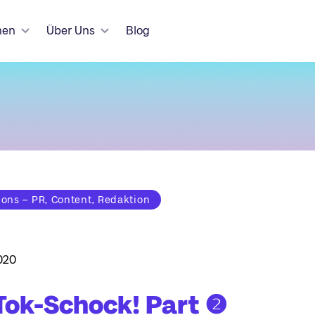
hen
Über Uns
Blog
ns – PR, Content, Redaktion
020
Tok-Schock! Part ❷