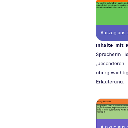
Auszug aus 
Inhalte mit
Sprecherin i
„besonderen N
übergewichti
Erläuterung.
Auszug aus 