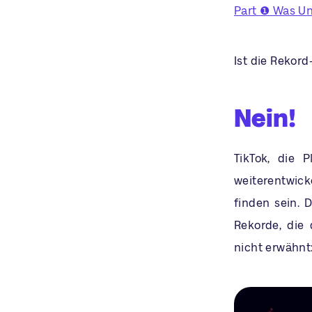
Part ❶ Was Un
Ist die Rekord
Nein!
TikTok, die 
weiterentwic
finden sein. 
Rekorde, die 
nicht erwähnt