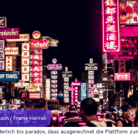
lash / Frame Harirak
derlich bis paradox, dass ausgerechnet die Plattform z