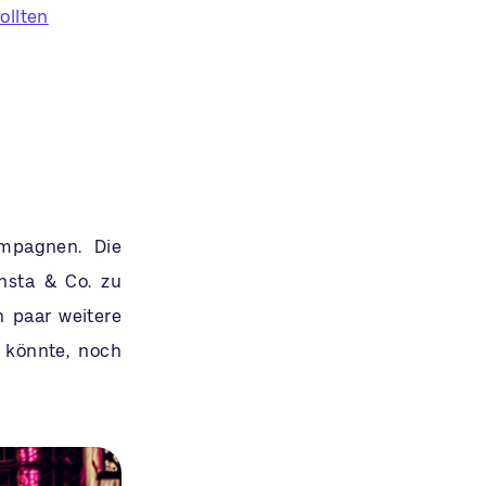
ollten
ampagnen. Die
nsta & Co. zu
n paar weitere
 könnte, noch