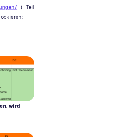
rungen/
) Teil
hockieren:
en, wird