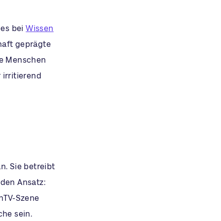
 es bei
Wissen
haft geprägte
die Menschen
 irritierend
. Sie betreibt
 den Ansatz:
shTV-Szene
che sein.