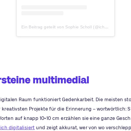
Ein Beitrag geteilt von Sophie Scholl (@ichbinsophiescholl)
rsteine multimedial
igitalen Raum funktioniert Gedenkarbeit. Die meisten sto
 kreativsten Projekte für die Erinnerung – wortwörtlich: S
orten auf knapp 10×10 cm erzählen sie eine ganze Gesch
ich digitalisiert
und zeigt akkurat, wer von wo verschlep