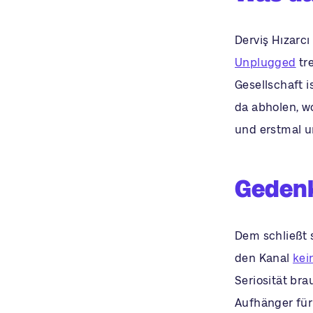
Derviş Hızarcı
Unplugged
tr
Gesellschaft 
da abholen, wo
und erstmal u
Gedenk
Dem schließt s
den Kanal
kei
Seriosität br
Aufhänger für