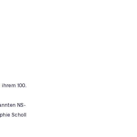
 ihrem 100.
t
kannten NS-
phie Scholl