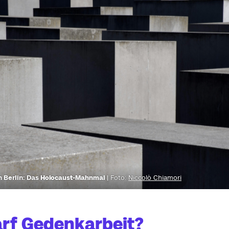
 Berlin: Das
Holocaust-Mahnmal
| Foto:
Niccolò Chiamori
rf Gedenkarbeit?