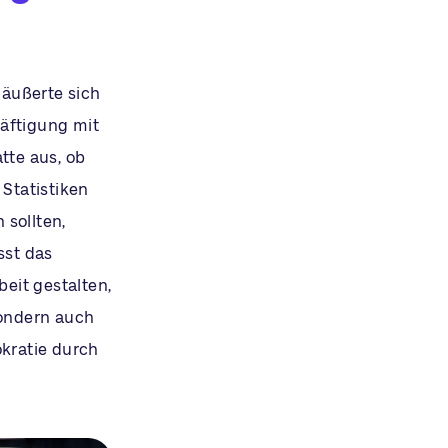
 äußerte sich
häftigung mit
tte aus, ob
 Statistiken
 sollten,
asst das
eit gestalten,
ondern auch
okratie durch