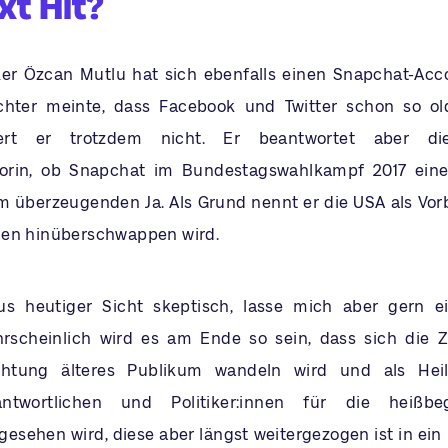
xt Hit?
ker Özcan Mutlu hat sich ebenfalls einen Snapchat-Acc
chter meinte, dass Facebook und Twitter schon so old
fert er trotzdem nicht. Er beantwortet aber d
orin, ob Snapchat im Bundestagswahlkampf 2017 eine 
em überzeugenden Ja. Als Grund nennt er die USA als Vorb
gen hinüberschwappen wird.
us heutiger Sicht skeptisch, lasse mich aber gern e
rscheinlich wird es am Ende so sein, dass sich die Z
htung älteres Publikum wandeln wird und als Heil
antwortlichen und Politiker:innen für die heißbe
gesehen wird, diese aber längst weitergezogen ist in ein