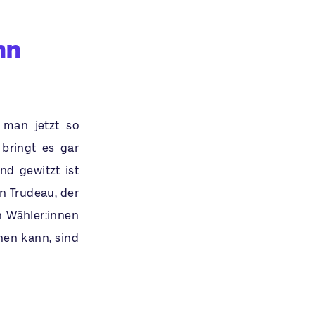
nn
man jetzt so
bringt es gar
nd gewitzt ist
n Trudeau, der
n Wähler:innen
hen kann, sind