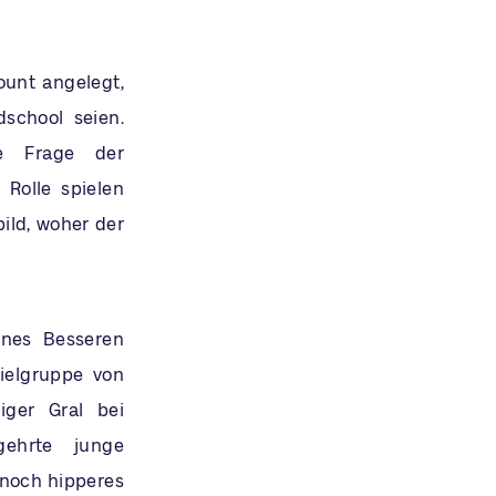
ount angelegt,
school seien.
ie Frage der
Rolle spielen
ild, woher der
ines Besseren
ielgruppe von
iger Gral bei
gehrte junge
 noch hipperes