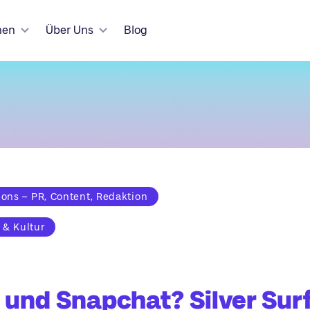
hen
Über Uns
Blog
ns – PR, Content, Redaktion
 & Kultur
k und Snapchat? Silver Sur