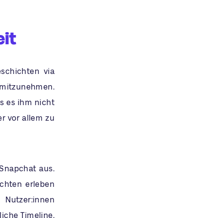
it
eschichten via
g mitzunehmen.
s es ihm nicht
er vor allem zu
 Snapchat aus.
ichten erleben
 Nutzer:innen
iche Timeline.