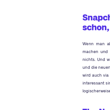
Snapch
schon,
Wenn man abe
machen und n
nichts. Und w
und die neuen
wird auch via 
interessant si
logischerweis