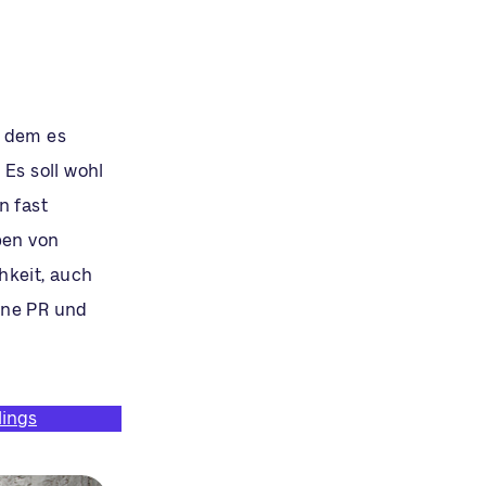
n dem es
Es soll wohl
n fast
ben von
hkeit, auch
ene PR und
lings