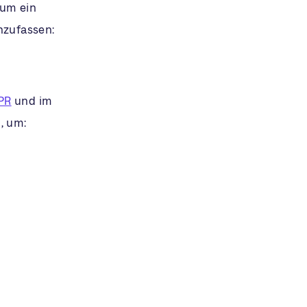
 um ein
nzufassen:
PR
und im
, um: