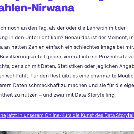
ahlen-Nirwana
uch noch an den Tag, als der oder die Lehrer:in mit der
ung in den Unterricht kam? Genau das ist der Moment, i
 an hatten Zahlen einfach ein schlechtes Image bei mir. 
 Bevölkerungsanteil geben, vermutlich ein Prozentsatz vo
hts, der sich mit Daten, Statistiken oder jeglichen Anga
n wohlfühlt. Für den Rest gibt es eine charmante Möglic
gerern Daten schmackhaft zu machen und sie für die eig
heit zu nutzen – und zwar mit Data Storytelling.
rne jetzt in unserem Online-Kurs die Kunst des Data Storytel