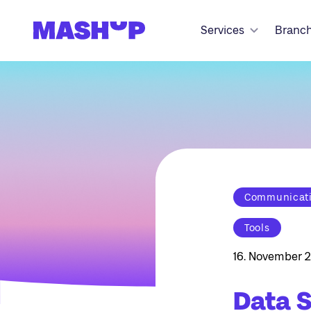
Zum Inhalt springen
Services
Branc
Communicatio
Tools
16. November 2
Data S