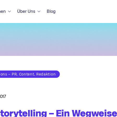
hen
Über Uns
Blog
ns – PR, Content, Redaktion
017
torytelling – Ein Wegweise