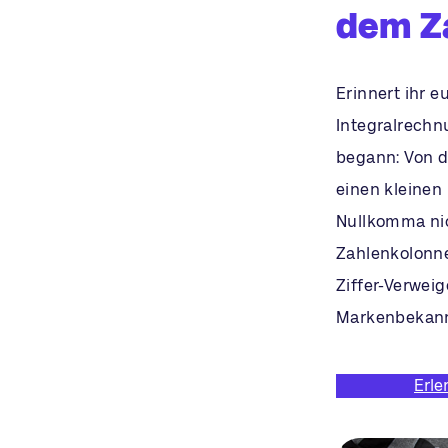
dem Z
Erinnert ihr e
Integralrechn
begann: Von da
einen kleinen
Nullkomma nic
Zahlenkolonne
Ziffer-Verwei
Markenbekannt
Erle