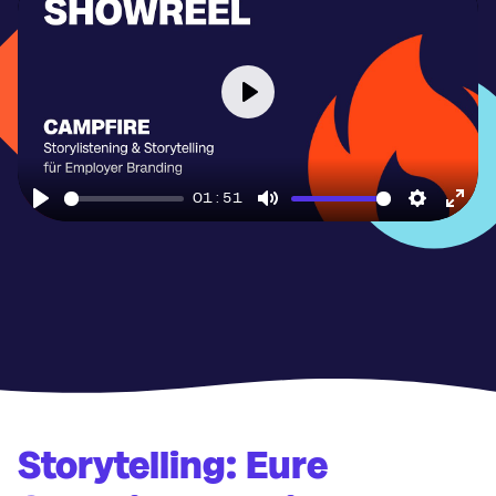
Play
01:51
Play
Mute
Settings
Ente
full
Storytelling: Eure