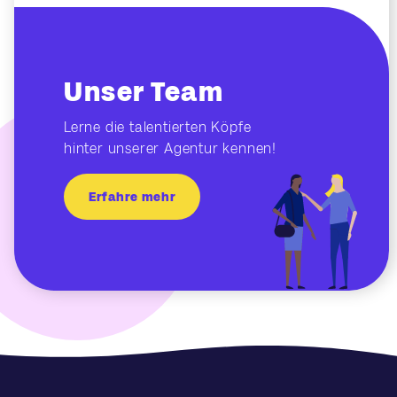
Unser Team
Lerne die talentierten Köpfe
hinter unserer Agentur kennen!
Erfahre mehr